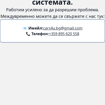
😞
Възникна грешка в
системата.
Работим усилено за да разрешим проблема. Междувременно
можете да се свържете с нас тук:
📧 Имейл:
cars4u.bg@gmail.com
📞 Телефон:
+359 895 620 558
Информация
За нас
Бланка за връщане