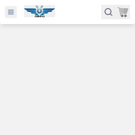
Open main menu
Части
Категории
Марки
Изкупуване
За нас