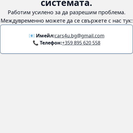
😞
Възникна грешка в
системата.
Работим усилено за да разрешим проблема. Междувременно
можете да се свържете с нас тук:
📧 Имейл:
cars4u.bg@gmail.com
📞 Телефон:
+359 895 620 558
Информация
За нас
Бланка за връщане