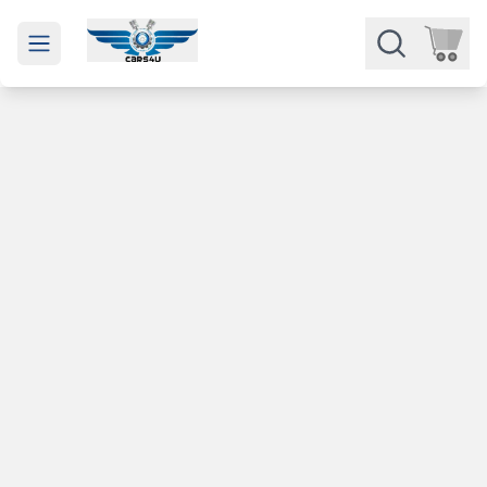
Open main menu
Части
Категории
Марки
Изкупуване
За нас