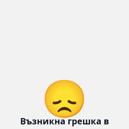
😞
Възникна грешка в