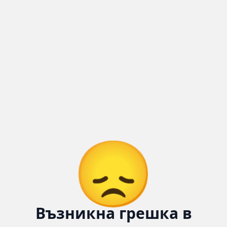
😞
Възникна грешка в