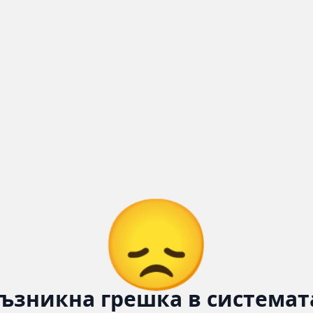
😞
ъзникна грешка в системат