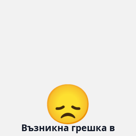
😞
Възникна грешка в