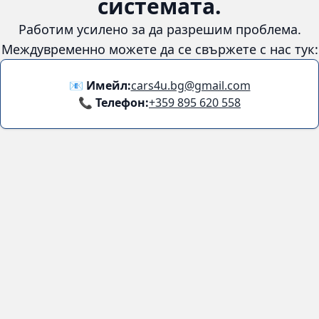
😞
Възникна грешка в
системата.
Работим усилено за да разрешим проблема. Междувременно
можете да се свържете с нас тук:
📧 Имейл:
cars4u.bg@gmail.com
📞 Телефон:
+359 895 620 558
Информация
За нас
Бланка за връщане