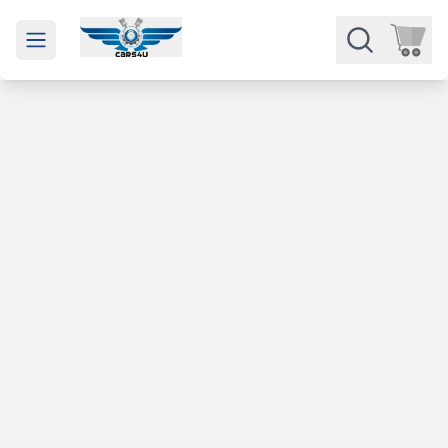
Open main menu
Части
Категории
Марки
Изкупуване
За нас