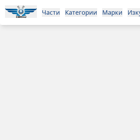
Open main menu
Части
Категории
Марки
Изкупуване
За нас