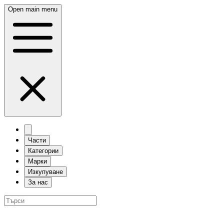
Open main menu
Части
Категории
Марки
Изкупуване
За нас