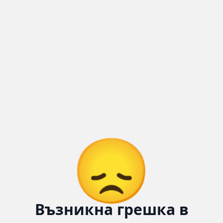
😞
Възникна грешка в