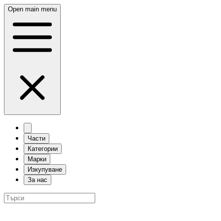
Open main menu
Части
Категории
Марки
Изкупуване
За нас