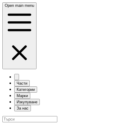
Open main menu
Части
Категории
Марки
Изкупуване
За нас