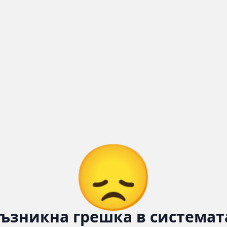
😞
ъзникна грешка в системат