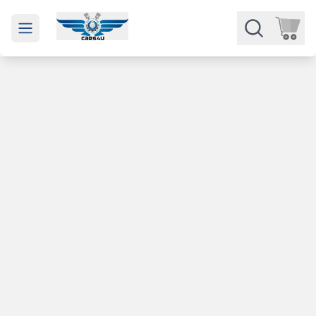
Open main menu
Части
Категории
Марки
Изкупуване
За нас