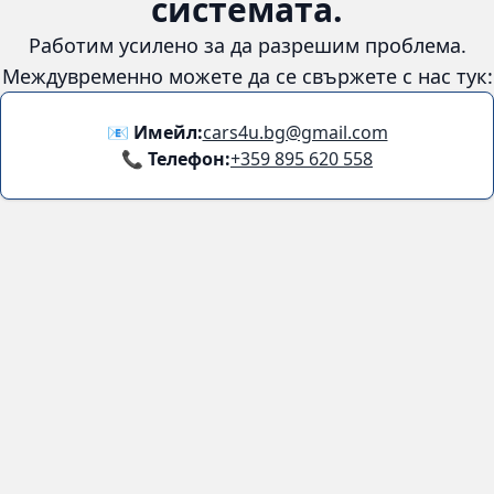
😞
Възникна грешка в
системата.
Работим усилено за да разрешим проблема. Междувременно
можете да се свържете с нас тук:
📧 Имейл:
cars4u.bg@gmail.com
📞 Телефон:
+359 895 620 558
Информация
За нас
Бланка за връщане