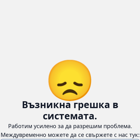
😞
Възникна грешка в
системата.
Работим усилено за да разрешим проблема. Междувременно
можете да се свържете с нас тук:
📧 Имейл:
cars4u.bg@gmail.com
📞 Телефон:
+359 895 620 558
Информация
За нас
Бланка за връщане