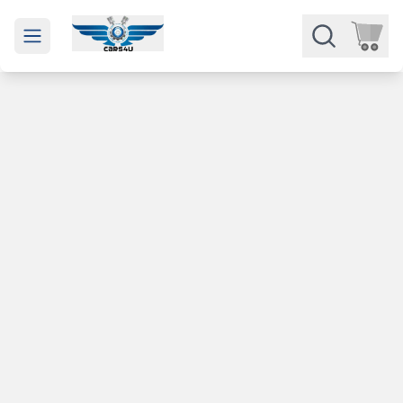
Open main menu
Части
Категории
Марки
Изкупуване
За нас