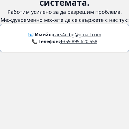
😞
Възникна грешка в
системата.
Работим усилено за да разрешим проблема. Междувременно
можете да се свържете с нас тук:
📧 Имейл:
cars4u.bg@gmail.com
📞 Телефон:
+359 895 620 558
Информация
За нас
Бланка за връщане