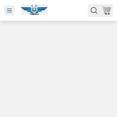
Open main menu
Части
Категории
Марки
Изкупуване
За нас