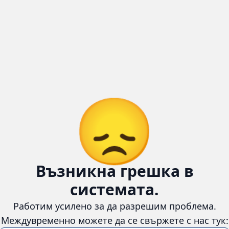
😞
Възникна грешка в
системата.
Работим усилено за да разрешим проблема. Междувременно
можете да се свържете с нас тук:
📧 Имейл:
cars4u.bg@gmail.com
📞 Телефон:
+359 895 620 558
Информация
За нас
Бланка за връщане