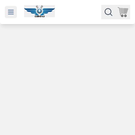
Open main menu
Части
Категории
Марки
Изкупуване
За нас