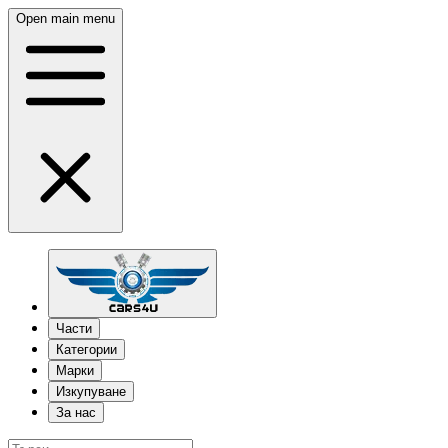
Open main menu
Части
Категории
Марки
Изкупуване
За нас