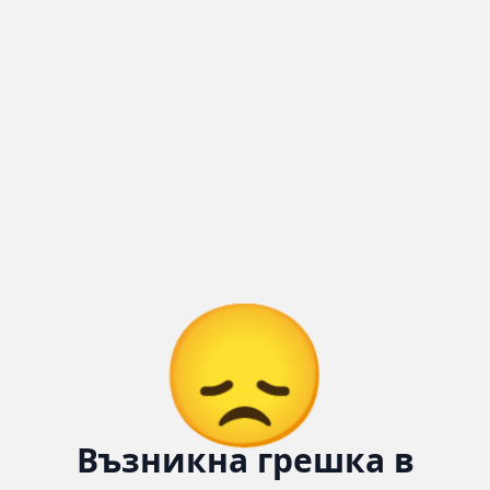
😞
Възникна грешка в