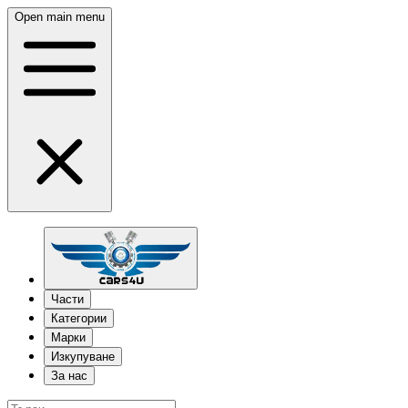
Open main menu
Части
Категории
Марки
Изкупуване
За нас