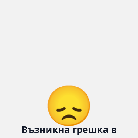
😞
Възникна грешка в