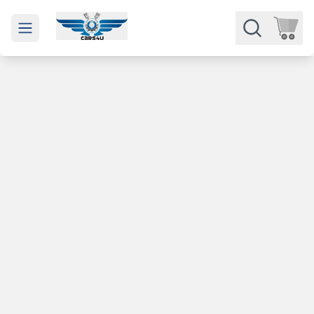
Open main menu
Части
Категории
Марки
Изкупуване
За нас