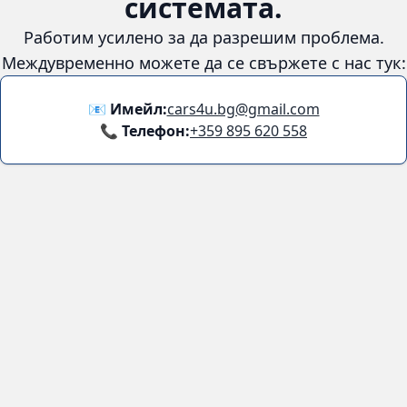
😞
Възникна грешка в
системата.
Работим усилено за да разрешим проблема. Междувременно
можете да се свържете с нас тук:
📧 Имейл:
cars4u.bg@gmail.com
📞 Телефон:
+359 895 620 558
Информация
За нас
Бланка за връщане