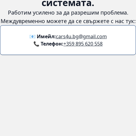
😞
Възникна грешка в
системата.
Работим усилено за да разрешим проблема. Междувременно
можете да се свържете с нас тук:
📧 Имейл:
cars4u.bg@gmail.com
📞 Телефон:
+359 895 620 558
Информация
За нас
Бланка за връщане