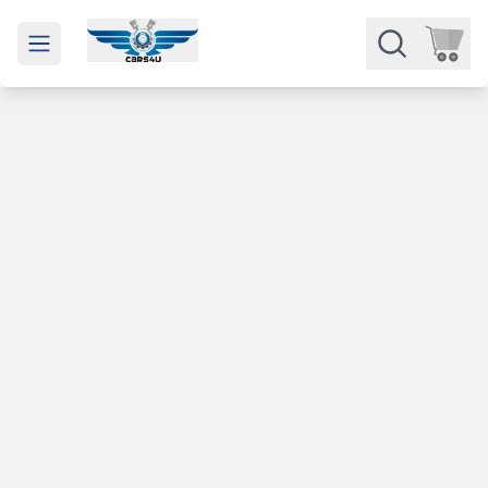
Open main menu
Части
Категории
Марки
Изкупуване
За нас