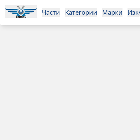
Open main menu
Части
Категории
Марки
Изкупуване
За нас