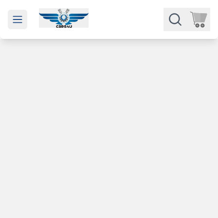
Open main menu
Части
Категории
Марки
Изкупуване
За нас