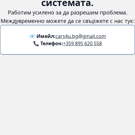
😞
Възникна грешка в
системата.
Работим усилено за да разрешим проблема. Междувременно
можете да се свържете с нас тук:
📧 Имейл:
cars4u.bg@gmail.com
📞 Телефон:
+359 895 620 558
Информация
За нас
Бланка за връщане