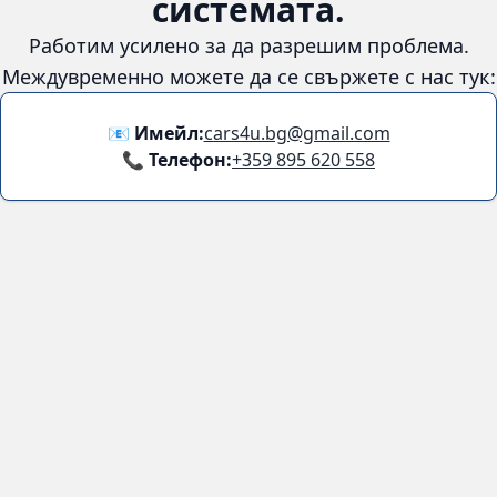
😞
Възникна грешка в
системата.
Работим усилено за да разрешим проблема. Междувременно
можете да се свържете с нас тук:
📧 Имейл:
cars4u.bg@gmail.com
📞 Телефон:
+359 895 620 558
Информация
За нас
Бланка за връщане