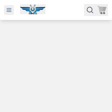
Open main menu
Части
Категории
Марки
Изкупуване
За нас