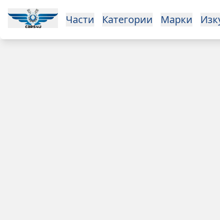
Open main menu
Части
Категории
Марки
Изкупуване
За нас