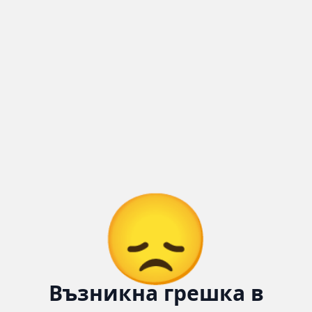
😞
Възникна грешка в