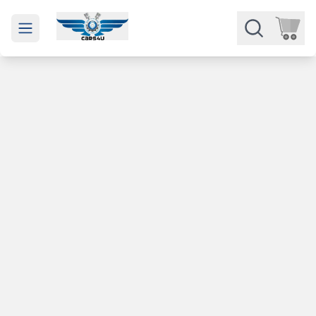
Open main menu
Части
Категории
Марки
Изкупуване
За нас