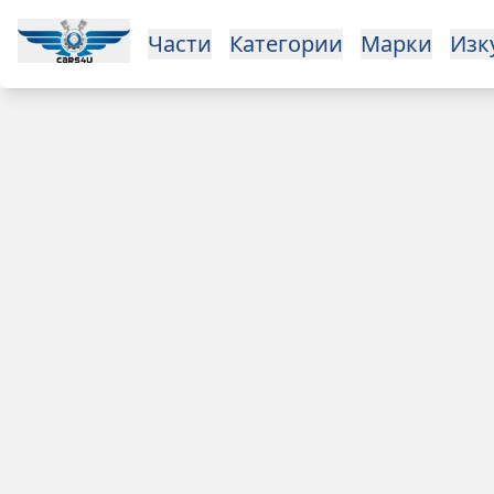
Open main menu
Части
Категории
Марки
Изкупуване
За нас