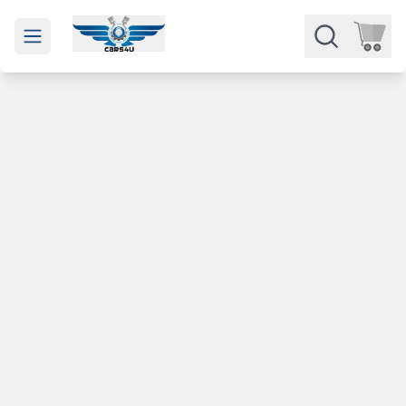
Open main menu
Части
Категории
Марки
Изкупуване
За нас