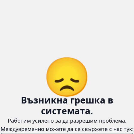
😞
Възникна грешка в
системата.
Работим усилено за да разрешим проблема. Междувременно
можете да се свържете с нас тук:
📧 Имейл:
cars4u.bg@gmail.com
📞 Телефон:
+359 895 620 558
Информация
За нас
Бланка за връщане