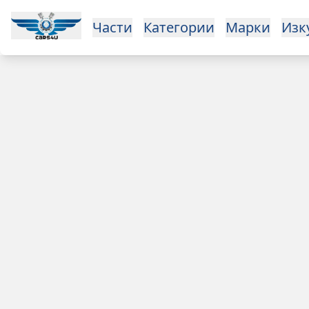
Open main menu
Части
Категории
Марки
Изкупуване
За нас