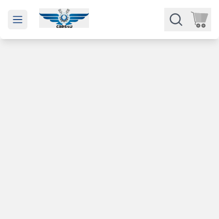
Open main menu
Части
Категории
Марки
Изкупуване
За нас