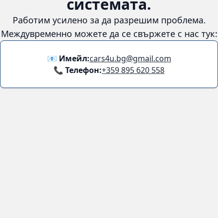
😞
Възникна грешка в
системата.
Работим усилено за да разрешим проблема. Междувременно
можете да се свържете с нас тук:
📧 Имейл:
cars4u.bg@gmail.com
📞 Телефон:
+359 895 620 558
Информация
За нас
Бланка за връщане