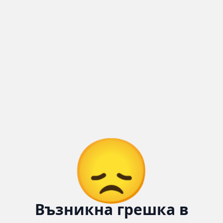
😞
Възникна грешка в