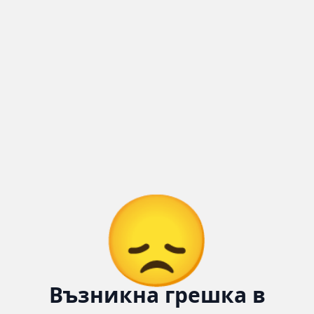
😞
Възникна грешка в