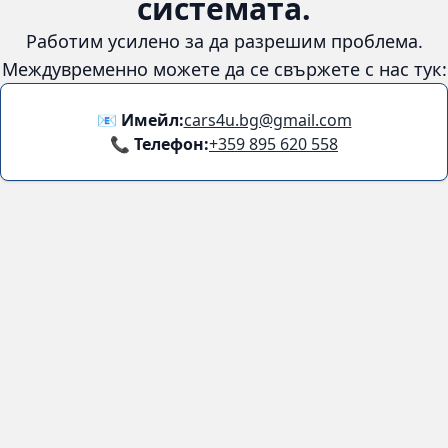
Количка
😞
Възникна грешка в
системата.
Работим усилено за да разрешим проблема. Междувременно
можете да се свържете с нас тук:
📧 Имейл:
cars4u.bg@gmail.com
📞 Телефон:
+359 895 620 558
Информация
За нас
Бланка за връщане