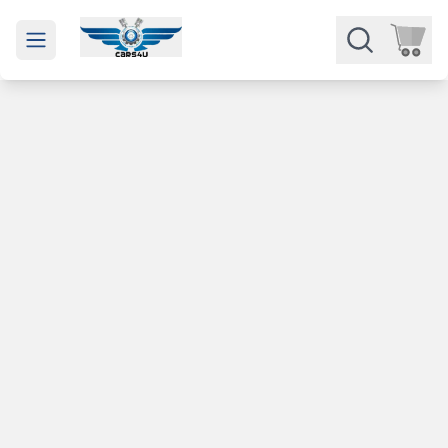
Open main menu
Части
Категории
Марки
Изкупуване
За нас