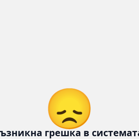
😞
ъзникна грешка в системат