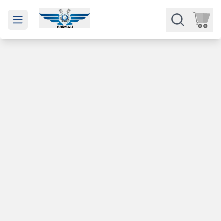
Open main menu
Части
Категории
Марки
Изкупуване
За нас