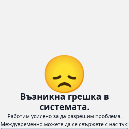
😞
Възникна грешка в
системата.
Работим усилено за да разрешим проблема. Междувременно
можете да се свържете с нас тук:
📧 Имейл:
cars4u.bg@gmail.com
📞 Телефон:
+359 895 620 558
Информация
За нас
Бланка за връщане