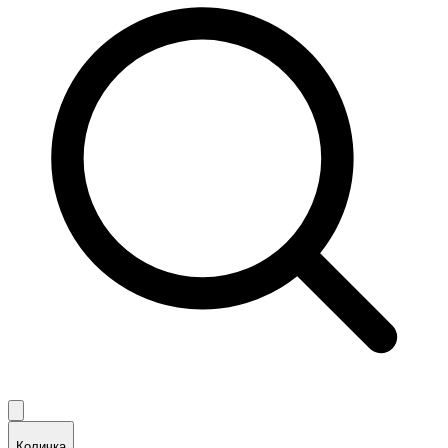
😞
Възникна грешка в