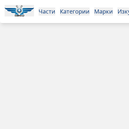
Open main menu
Части
Категории
Марки
Изкупуване
За нас