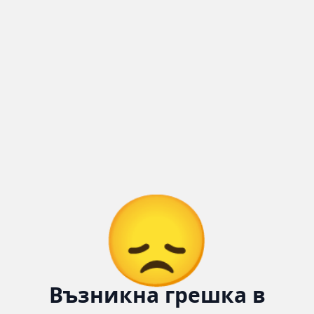
😞
Възникна грешка в