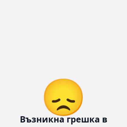
😞
Възникна грешка в