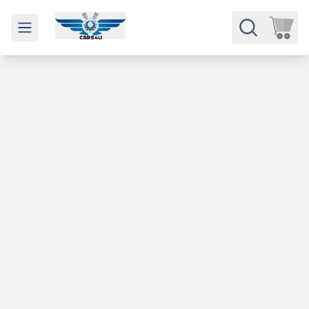
Open main menu
Части
Категории
Марки
Изкупуване
За нас