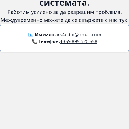
😞
Възникна грешка в
системата.
Работим усилено за да разрешим проблема. Междувременно
можете да се свържете с нас тук:
📧 Имейл:
cars4u.bg@gmail.com
📞 Телефон:
+359 895 620 558
Информация
За нас
Бланка за връщане