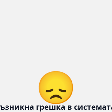
😞
ъзникна грешка в системат