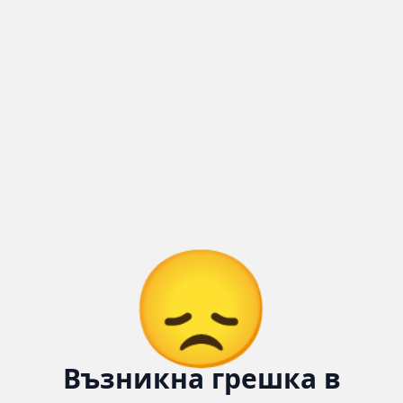
😞
Възникна грешка в