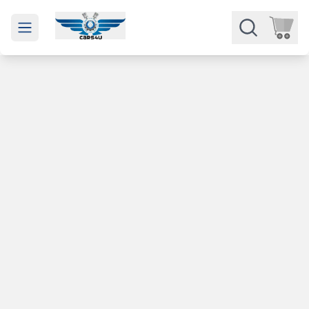
Open main menu
Части
Категории
Марки
Изкупуване
За нас