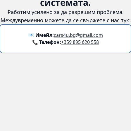
😞
Възникна грешка в
системата.
Работим усилено за да разрешим проблема. Междувременно
можете да се свържете с нас тук:
📧 Имейл:
cars4u.bg@gmail.com
📞 Телефон:
+359 895 620 558
Информация
За нас
Бланка за връщане