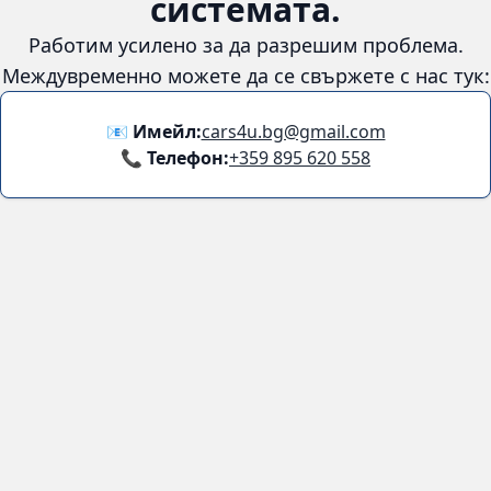
😞
Възникна грешка в
системата.
Работим усилено за да разрешим проблема. Междувременно
можете да се свържете с нас тук:
📧 Имейл:
cars4u.bg@gmail.com
📞 Телефон:
+359 895 620 558
Информация
За нас
Бланка за връщане