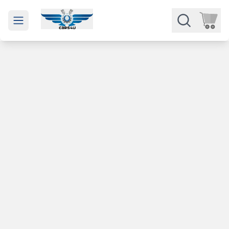
Open main menu
Части
Категории
Марки
Изкупуване
За нас