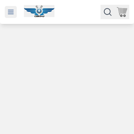
Open main menu
Части
Категории
Марки
Изкупуване
За нас