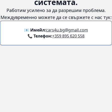
😞
Възникна грешка в
системата.
Работим усилено за да разрешим проблема. Междувременно
можете да се свържете с нас тук:
📧 Имейл:
cars4u.bg@gmail.com
📞 Телефон:
+359 895 620 558
Информация
За нас
Бланка за връщане