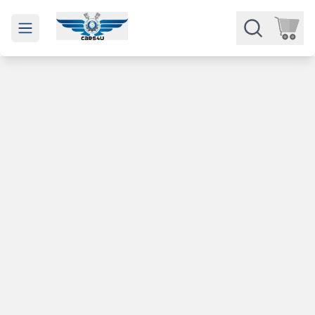
Open main menu
Части
Категории
Марки
Изкупуване
За нас