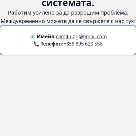
😞
Възникна грешка в
системата.
Работим усилено за да разрешим проблема. Междувременно
можете да се свържете с нас тук:
📧 Имейл:
cars4u.bg@gmail.com
📞 Телефон:
+359 895 620 558
Информация
За нас
Бланка за връщане