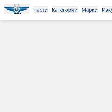
Open main menu
Части
Категории
Марки
Изкупуване
За нас